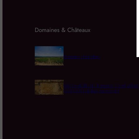
Domaines & Châteaux
Domaine d’Aupilhac
Une bouteille de Romanée-Conti adjug
558.000 dollars, un record