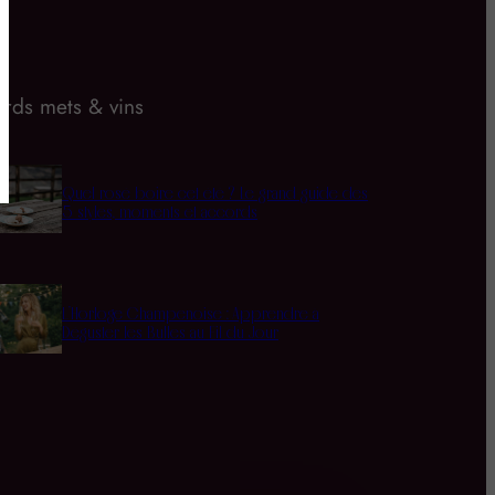
rds mets & vins
Quel rosé boire cet été ? Le grand guide des
5 styles, moments et accords
L’Horloge Champenoise : Apprendre à
Déguster les Bulles au Fil du Jour