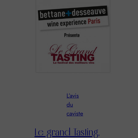
L’avis
du
caviste
Le grand Tasting,