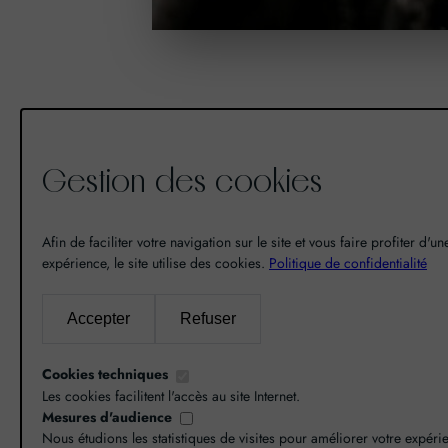
Gestion des cookies
De la découverte à la passion du
vin, il n’y a eu qu’un pas. Un pas
Afin de faciliter votre navigation sur le site et vous faire profiter d'u
expérience, le site utilise des cookies.
que nous avons franchi en faisant
Politique de confidentialité
de notre passion pour l’excellence,
une vocation. De là est né World
Accepter
Refuser
Grands Crus avec pour mission de
vous faire découvrir le savoir-faire
Cookies techniques
et la richesse de nos terroirs.
Les cookies facilitent l'accès au site Internet.
Mesures d'audience
Nous étudions les statistiques de visites pour améliorer votre expéri