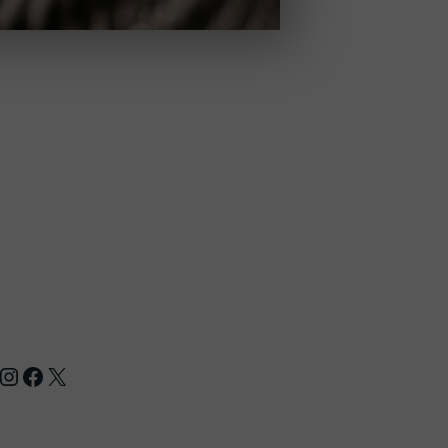
nstagram
Facebook
X