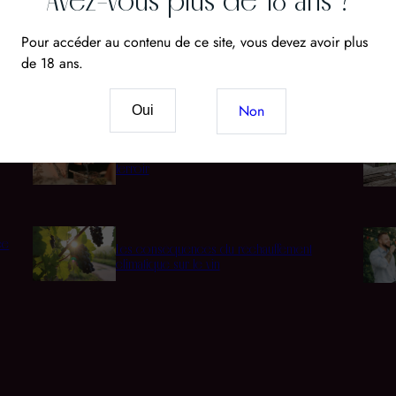
Avez-vous plus de 18 ans ?
Pour accéder au contenu de ce site, vous devez avoir plus
de 18 ans.
Cépages
Acco
Non
Oui
Vin & CBD : Le nouveau mariage des sens et du
terroir
ée
Les conséquences du réchauffement
climatique sur le vin