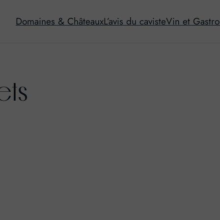
Domaines & Châteaux
L’avis du caviste
Vin et Gastr
ets