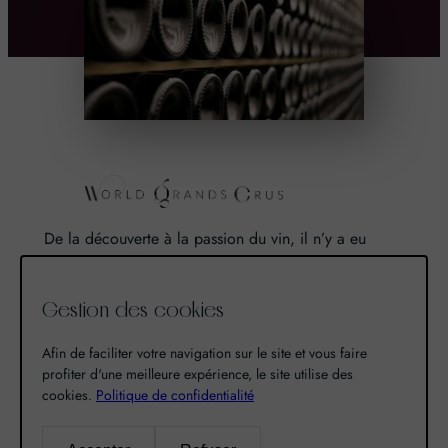
De la découverte à la passion du vin, il n’y a eu
qu’un pas. Un pas que nous avons franchi en faisant
de notre passion pour l’excellence, une vocation. De
Gestion des cookies
là est né World Grands Crus avec pour mission de
vous faire découvrir le savoir-faire et la richesse de
Afin de faciliter votre navigation sur le site et vous faire
nos terroirs.
profiter d'une meilleure expérience, le site utilise des
cookies.
Politique de confidentialité
Recherche