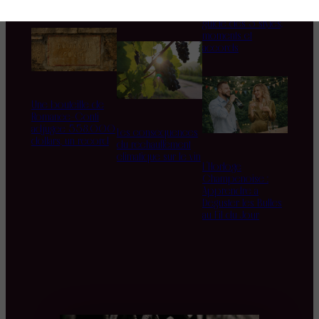
des sens et du
cet été ? Le grand
terroir
guide des 5 styles,
moments et
accords
Une bouteille de
Romanée-Conti
adjugée 558.000
Les conséquences
dollars, un record
du réchauffement
climatique sur le vin
L’Horloge
Champenoise :
Apprendre à
Déguster les Bulles
au Fil du Jour