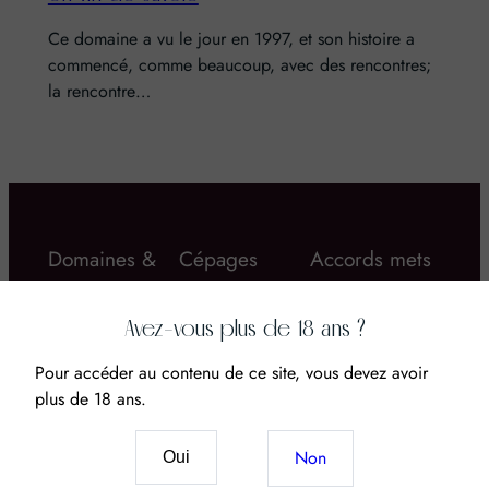
Ce domaine a vu le jour en 1997, et son histoire a
commencé, comme beaucoup, avec des rencontres;
la rencontre…
Domaines &
Cépages
Accords mets
Châteaux
& vins
Avez-vous plus de 18 ans ?
Pour accéder au contenu de ce site, vous devez avoir
plus de 18 ans.
Vin & CBD : Le
Non
Oui
nouveau mariage
Domaine d’Aupilhac
Quel rosé boire