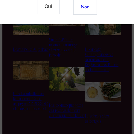
Non
Oui
Vin & CBD : Le
nouveau mariage
Domaine d’Aupilhac
L’Horloge
des sens et du
Champenoise :
terroir
Apprendre à
Déguster les Bulles
au Fil du Jour
Une bouteille de
Romanée-Conti
adjugée 558.000
Les conséquences
dollars, un record
du réchauffement
climatique sur le vin
La saison des
asperges