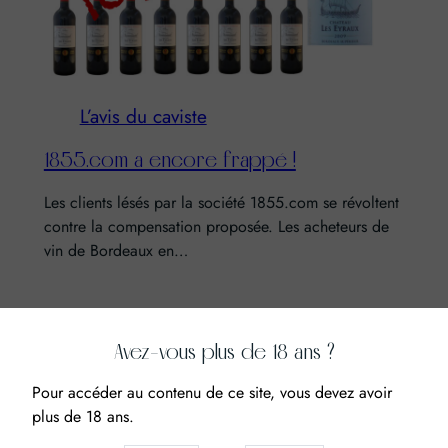
L’avis du caviste
1855.com a encore frappé !
Les clients lésés par la société 1855.com se révoltent
contre la compensation proposée. Les acheteurs de
vin de Bordeaux en…
Avez-vous plus de 18 ans ?
Pour accéder au contenu de ce site, vous devez avoir
Domaines &
Cépages
Accords mets
plus de 18 ans.
Châteaux
& vins