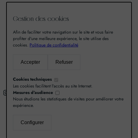
qu’un pas. Un pas que nous avons franchi en faisant
de notre passion pour l’excellence, une vocation. De
Gestion des cookies
là est né World Grands Crus avec pour mission de
vous faire découvrir le savoir-faire et la richesse de
Afin de faciliter votre navigation sur le site et vous faire
nos terroirs.
profiter d'une meilleure expérience, le site utilise des
cookies.
Politique de confidentialité
Recherche
Accepter
Refuser
R
Cookies techniques
e
Les cookies facilitent l'accès au site Internet.
Instagram
Facebook
X
c
Mesures d'audience
Nous étudions les statistiques de visites pour améliorer votre
h
expérience.
e
r
L’abus d’alcool est dangereux pour la santé,
Configurer
c
consommez avec modération.
Mentions légales
–
h